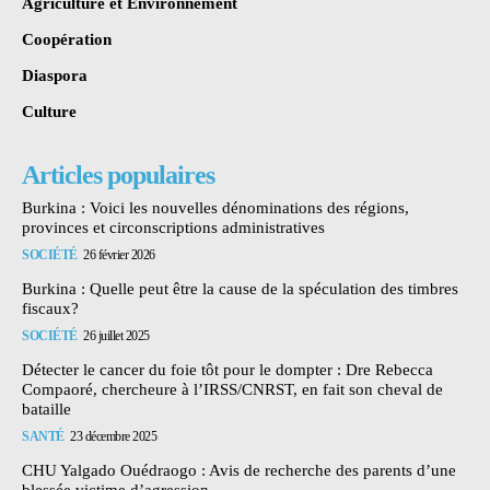
Agriculture et Environnement
Coopération
Diaspora
Culture
Articles populaires
Burkina : Voici les nouvelles dénominations des régions,
provinces et circonscriptions administratives
SOCIÉTÉ
26 février 2026
Burkina : Quelle peut être la cause de la spéculation des timbres
fiscaux?
SOCIÉTÉ
26 juillet 2025
Détecter le cancer du foie tôt pour le dompter : Dre Rebecca
Compaoré, chercheure à l’IRSS/CNRST, en fait son cheval de
bataille
SANTÉ
23 décembre 2025
CHU Yalgado Ouédraogo : Avis de recherche des parents d’une
blessée victime d’agression