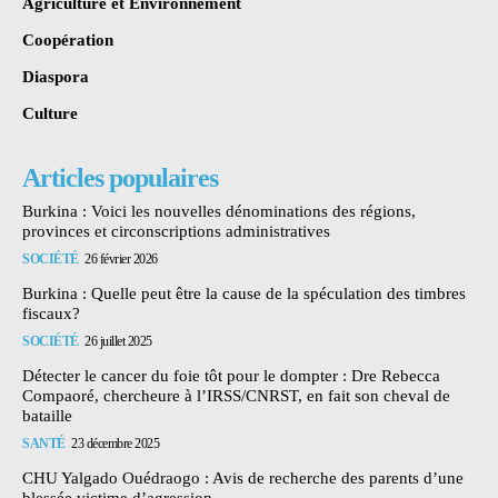
Agriculture et Environnement
Coopération
Diaspora
Culture
Articles populaires
Burkina : Voici les nouvelles dénominations des régions,
provinces et circonscriptions administratives
SOCIÉTÉ
26 février 2026
Burkina : Quelle peut être la cause de la spéculation des timbres
fiscaux?
SOCIÉTÉ
26 juillet 2025
Détecter le cancer du foie tôt pour le dompter : Dre Rebecca
Compaoré, chercheure à l’IRSS/CNRST, en fait son cheval de
bataille
SANTÉ
23 décembre 2025
CHU Yalgado Ouédraogo : Avis de recherche des parents d’une
blessée victime d’agression