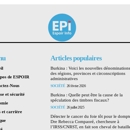
nu
Articles populaires
il
Burkina : Voici les nouvelles dénomination
des régions, provinces et circonscriptions
opos de ESPOIR
administratives
ctez-Nous
SOCIÉTÉ
26 février 2026
se et sécurité
Burkina : Quelle peut être la cause de la
spéculation des timbres fiscaux?
omie
SOCIÉTÉ
26 juillet 2025
 et carrière
Détecter le cancer du foie tôt pour le dompte
ique
Dre Rebecca Compaoré, chercheure à
l’IRSS/CNRST, en fait son cheval de bataill
té