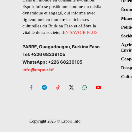
Dans un monde en constante évolution,
Défen
Espoir Info se positionne comme un média
Écon
dynamique et engagé, qui informe avec
Mines
rigueur, met en lumière les richesses
culturelles du Burkina Faso et célèbre la
Polit
vitalité de sa société...
EN SAVOIR PLUS
Socié
Agric
PABRE, Ouagadougou, Burkina Faso
Envi
Tel: +226 68239105
Coop
WhatsApp : +226 68239105
Dias
info@espoir.bf
Cultu
Copyright 2025 © Espoir Info