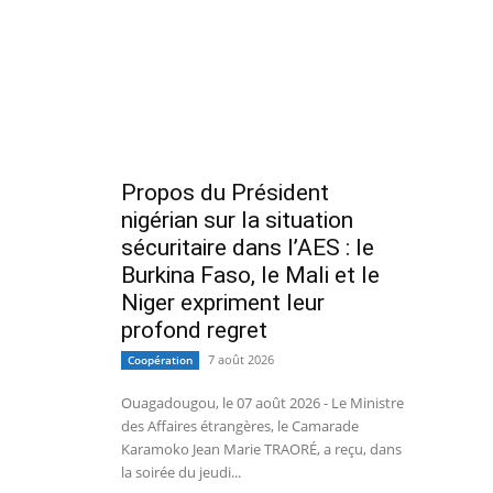
Propos du Président
nigérian sur la situation
sécuritaire dans l’AES : le
Burkina Faso, le Mali et le
Niger expriment leur
profond regret
7 août 2026
Coopération
Ouagadougou, le 07 août 2026 - Le Ministre
des Affaires étrangères, le Camarade
Karamoko Jean Marie TRAORÉ, a reçu, dans
la soirée du jeudi...