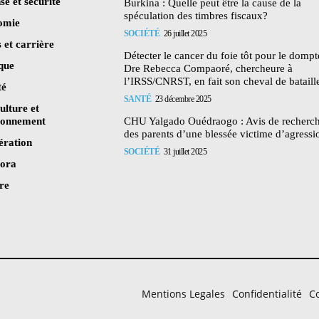
se et sécurité
Burkina : Quelle peut être la cause de la
spéculation des timbres fiscaux?
omie
SOCIÉTÉ
26 juillet 2025
 et carrière
Détecter le cancer du foie tôt pour le dompte
ique
Dre Rebecca Compaoré, chercheure à
l’IRSS/CNRST, en fait son cheval de bataill
té
SANTÉ
23 décembre 2025
ulture et
ronnement
CHU Yalgado Ouédraogo : Avis de recherc
des parents d’une blessée victime d’agressi
ération
SOCIÉTÉ
31 juillet 2025
pora
re
Mentions Legales
Confidentialité
Co