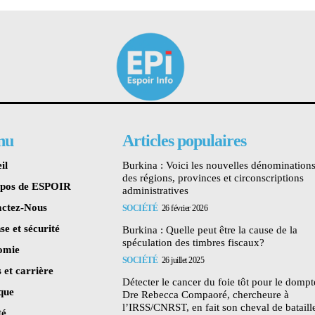
nu
Articles populaires
il
Burkina : Voici les nouvelles dénomination
des régions, provinces et circonscriptions
opos de ESPOIR
administratives
ctez-Nous
SOCIÉTÉ
26 février 2026
se et sécurité
Burkina : Quelle peut être la cause de la
spéculation des timbres fiscaux?
omie
SOCIÉTÉ
26 juillet 2025
 et carrière
Détecter le cancer du foie tôt pour le dompte
ique
Dre Rebecca Compaoré, chercheure à
l’IRSS/CNRST, en fait son cheval de bataill
té