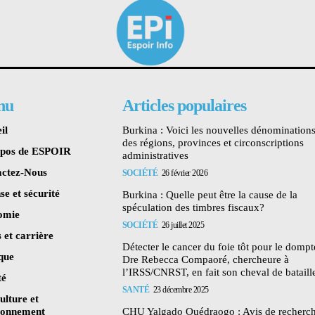
nu
Articles populaires
il
Burkina : Voici les nouvelles dénomination
des régions, provinces et circonscriptions
opos de ESPOIR
administratives
ctez-Nous
SOCIÉTÉ
26 février 2026
se et sécurité
Burkina : Quelle peut être la cause de la
spéculation des timbres fiscaux?
omie
SOCIÉTÉ
26 juillet 2025
 et carrière
Détecter le cancer du foie tôt pour le dompte
ique
Dre Rebecca Compaoré, chercheure à
l’IRSS/CNRST, en fait son cheval de bataill
té
SANTÉ
23 décembre 2025
ulture et
ronnement
CHU Yalgado Ouédraogo : Avis de recherc