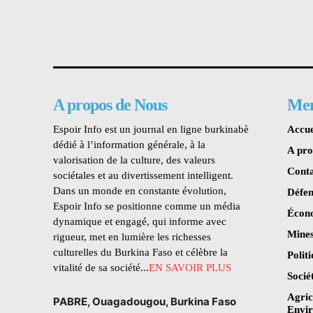
A propos de Nous
Me
Espoir Info est un journal en ligne burkinabè
Accue
dédié à l’information générale, à la
A pr
valorisation de la culture, des valeurs
Conta
sociétales et au divertissement intelligent.
Dans un monde en constante évolution,
Défen
Espoir Info se positionne comme un média
Écon
dynamique et engagé, qui informe avec
Mines
rigueur, met en lumière les richesses
culturelles du Burkina Faso et célèbre la
Polit
vitalité de sa société...
EN SAVOIR PLUS
Socié
Agric
PABRE, Ouagadougou, Burkina Faso
Envi