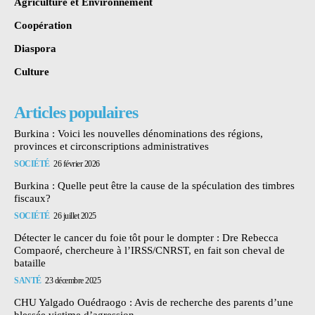
Agriculture et Environnement
Coopération
Diaspora
Culture
Articles populaires
Burkina : Voici les nouvelles dénominations des régions,
provinces et circonscriptions administratives
SOCIÉTÉ
26 février 2026
Burkina : Quelle peut être la cause de la spéculation des timbres
fiscaux?
SOCIÉTÉ
26 juillet 2025
Détecter le cancer du foie tôt pour le dompter : Dre Rebecca
Compaoré, chercheure à l’IRSS/CNRST, en fait son cheval de
bataille
SANTÉ
23 décembre 2025
CHU Yalgado Ouédraogo : Avis de recherche des parents d’une
blessée victime d’agression