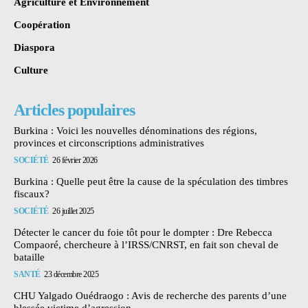
Agriculture et Environnement
Coopération
Diaspora
Culture
Articles populaires
Burkina : Voici les nouvelles dénominations des régions,
provinces et circonscriptions administratives
SOCIÉTÉ
26 février 2026
Burkina : Quelle peut être la cause de la spéculation des timbres
fiscaux?
SOCIÉTÉ
26 juillet 2025
Détecter le cancer du foie tôt pour le dompter : Dre Rebecca
Compaoré, chercheure à l’IRSS/CNRST, en fait son cheval de
bataille
SANTÉ
23 décembre 2025
CHU Yalgado Ouédraogo : Avis de recherche des parents d’une
blessée victime d’agression