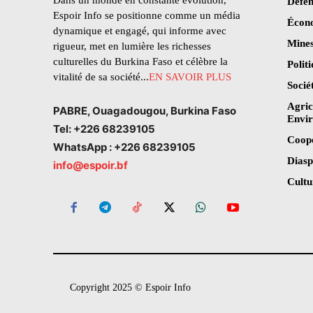
Dans un monde en constante évolution,
Défen
Espoir Info se positionne comme un média
Écon
dynamique et engagé, qui informe avec
Mines
rigueur, met en lumière les richesses
culturelles du Burkina Faso et célèbre la
Polit
vitalité de sa société...
EN SAVOIR PLUS
Socié
Agric
PABRE, Ouagadougou, Burkina Faso
Envi
Tel: +226 68239105
Coop
WhatsApp : +226 68239105
Dias
info@espoir.bf
Cultu
Copyright 2025 © Espoir Info