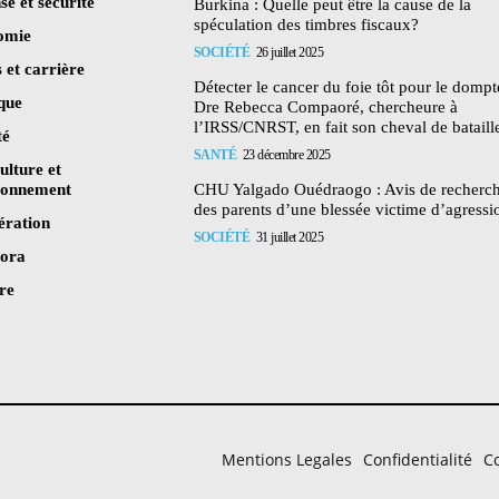
se et sécurité
Burkina : Quelle peut être la cause de la
spéculation des timbres fiscaux?
omie
SOCIÉTÉ
26 juillet 2025
 et carrière
Détecter le cancer du foie tôt pour le dompte
ique
Dre Rebecca Compaoré, chercheure à
l’IRSS/CNRST, en fait son cheval de bataill
té
SANTÉ
23 décembre 2025
ulture et
ronnement
CHU Yalgado Ouédraogo : Avis de recherc
des parents d’une blessée victime d’agressi
ération
SOCIÉTÉ
31 juillet 2025
pora
re
Mentions Legales
Confidentialité
Co