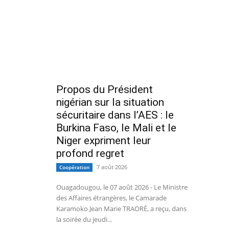
Propos du Président
nigérian sur la situation
sécuritaire dans l’AES : le
Burkina Faso, le Mali et le
Niger expriment leur
profond regret
7 août 2026
Coopération
Ouagadougou, le 07 août 2026 - Le Ministre
des Affaires étrangères, le Camarade
Karamoko Jean Marie TRAORÉ, a reçu, dans
la soirée du jeudi...