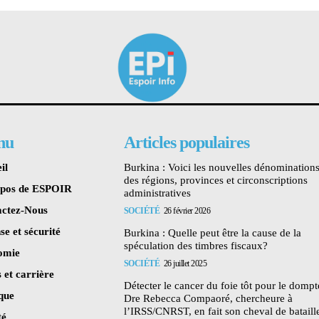
nu
Articles populaires
il
Burkina : Voici les nouvelles dénomination
des régions, provinces et circonscriptions
opos de ESPOIR
administratives
ctez-Nous
SOCIÉTÉ
26 février 2026
se et sécurité
Burkina : Quelle peut être la cause de la
spéculation des timbres fiscaux?
omie
SOCIÉTÉ
26 juillet 2025
 et carrière
Détecter le cancer du foie tôt pour le dompte
ique
Dre Rebecca Compaoré, chercheure à
l’IRSS/CNRST, en fait son cheval de bataill
té