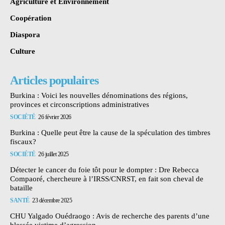
Agriculture et Environnement
Coopération
Diaspora
Culture
Articles populaires
Burkina : Voici les nouvelles dénominations des régions,
provinces et circonscriptions administratives
SOCIÉTÉ
26 février 2026
Burkina : Quelle peut être la cause de la spéculation des timbres
fiscaux?
SOCIÉTÉ
26 juillet 2025
Détecter le cancer du foie tôt pour le dompter : Dre Rebecca
Compaoré, chercheure à l’IRSS/CNRST, en fait son cheval de
bataille
SANTÉ
23 décembre 2025
CHU Yalgado Ouédraogo : Avis de recherche des parents d’une
blessée victime d’agression