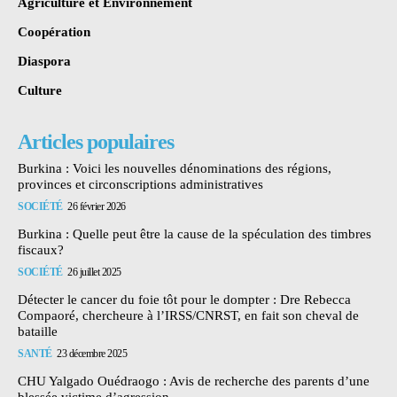
Agriculture et Environnement
Coopération
Diaspora
Culture
Articles populaires
Burkina : Voici les nouvelles dénominations des régions,
provinces et circonscriptions administratives
SOCIÉTÉ
26 février 2026
Burkina : Quelle peut être la cause de la spéculation des timbres
fiscaux?
SOCIÉTÉ
26 juillet 2025
Détecter le cancer du foie tôt pour le dompter : Dre Rebecca
Compaoré, chercheure à l’IRSS/CNRST, en fait son cheval de
bataille
SANTÉ
23 décembre 2025
CHU Yalgado Ouédraogo : Avis de recherche des parents d’une
blessée victime d’agression