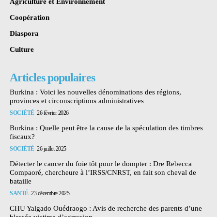
Agriculture et Environnement
Coopération
Diaspora
Culture
Articles populaires
Burkina : Voici les nouvelles dénominations des régions,
provinces et circonscriptions administratives
SOCIÉTÉ
26 février 2026
Burkina : Quelle peut être la cause de la spéculation des timbres
fiscaux?
SOCIÉTÉ
26 juillet 2025
Détecter le cancer du foie tôt pour le dompter : Dre Rebecca
Compaoré, chercheure à l’IRSS/CNRST, en fait son cheval de
bataille
SANTÉ
23 décembre 2025
CHU Yalgado Ouédraogo : Avis de recherche des parents d’une
blessée victime d’agression