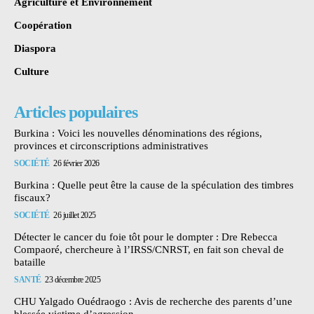
Agriculture et Environnement
Coopération
Diaspora
Culture
Articles populaires
Burkina : Voici les nouvelles dénominations des régions,
provinces et circonscriptions administratives
SOCIÉTÉ
26 février 2026
Burkina : Quelle peut être la cause de la spéculation des timbres
fiscaux?
SOCIÉTÉ
26 juillet 2025
Détecter le cancer du foie tôt pour le dompter : Dre Rebecca
Compaoré, chercheure à l’IRSS/CNRST, en fait son cheval de
bataille
SANTÉ
23 décembre 2025
CHU Yalgado Ouédraogo : Avis de recherche des parents d’une
blessée victime d’agression