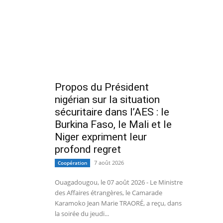
Propos du Président
nigérian sur la situation
sécuritaire dans l’AES : le
Burkina Faso, le Mali et le
Niger expriment leur
profond regret
7 août 2026
Coopération
Ouagadougou, le 07 août 2026 - Le Ministre
des Affaires étrangères, le Camarade
Karamoko Jean Marie TRAORÉ, a reçu, dans
la soirée du jeudi...