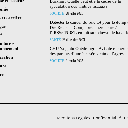
se et sécurité
Burkina : Quelle peut être la cause de la
spéculation des timbres fiscaux?
omie
SOCIÉTÉ
26 juillet 2025
 et carrière
Détecter le cancer du foie tôt pour le dompte
ique
Dre Rebecca Compaoré, chercheure à
l’IRSS/CNRST, en fait son cheval de bataill
té
SANTÉ
23 décembre 2025
ulture et
ronnement
CHU Yalgado Ouédraogo : Avis de recherc
des parents d’une blessée victime d’agressi
ération
SOCIÉTÉ
31 juillet 2025
pora
re
Mentions Legales
Confidentialité
Co