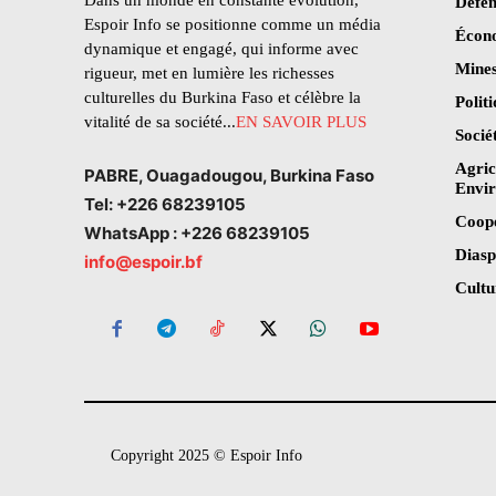
Dans un monde en constante évolution,
Défen
Espoir Info se positionne comme un média
Écon
dynamique et engagé, qui informe avec
Mines
rigueur, met en lumière les richesses
culturelles du Burkina Faso et célèbre la
Polit
vitalité de sa société...
EN SAVOIR PLUS
Socié
Agric
PABRE, Ouagadougou, Burkina Faso
Envi
Tel: +226 68239105
Coop
WhatsApp : +226 68239105
Dias
info@espoir.bf
Cultu
Copyright 2025 © Espoir Info