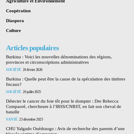
Agriculture et Environnement
Coopération
Diaspora
Culture
Articles populaires
Burkina : Voici les nouvelles dénominations des régions,
provinces et circonscriptions administratives
SOCIÉTÉ
26 février 2026
Burkina : Quelle peut être la cause de la spéculation des timbres
fiscaux?
SOCIÉTÉ
26 juillet 2025
Détecter le cancer du foie tôt pour le dompter : Dre Rebecca
Compaoré, chercheure à l’IRSS/CNRST, en fait son cheval de
bataille
SANTÉ
23 décembre 2025
CHU Yalgado Ouédraogo : Avis de recherche des parents d’une
blessée victime d’agression