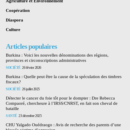
Agriculture et Environnement
Coopération
Diaspora
Culture
Articles populaires
Burkina : Voici les nouvelles dénominations des régions,
provinces et circonscriptions administratives
SOCIÉTÉ
26 février 2026
Burkina : Quelle peut être la cause de la spéculation des timbres
fiscaux?
SOCIÉTÉ
26 juillet 2025
Détecter le cancer du foie tôt pour le dompter : Dre Rebecca
Compaoré, chercheure à l’IRSS/CNRST, en fait son cheval de
bataille
SANTÉ
23 décembre 2025
CHU Yalgado Ouédraogo : Avis de recherche des parents d’une
blessée victime d’agression