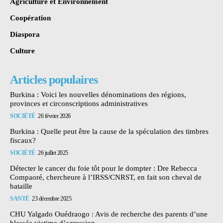
Agriculture et Environnement
Coopération
Diaspora
Culture
Articles populaires
Burkina : Voici les nouvelles dénominations des régions,
provinces et circonscriptions administratives
SOCIÉTÉ
26 février 2026
Burkina : Quelle peut être la cause de la spéculation des timbres
fiscaux?
SOCIÉTÉ
26 juillet 2025
Détecter le cancer du foie tôt pour le dompter : Dre Rebecca
Compaoré, chercheure à l’IRSS/CNRST, en fait son cheval de
bataille
SANTÉ
23 décembre 2025
CHU Yalgado Ouédraogo : Avis de recherche des parents d’une
blessée victime d’agression