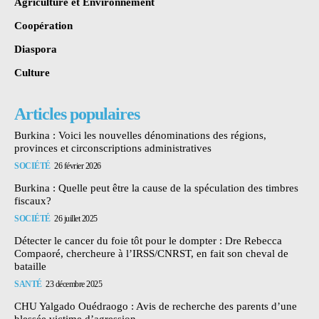
Agriculture et Environnement
Coopération
Diaspora
Culture
Articles populaires
Burkina : Voici les nouvelles dénominations des régions,
provinces et circonscriptions administratives
SOCIÉTÉ
26 février 2026
Burkina : Quelle peut être la cause de la spéculation des timbres
fiscaux?
SOCIÉTÉ
26 juillet 2025
Détecter le cancer du foie tôt pour le dompter : Dre Rebecca
Compaoré, chercheure à l’IRSS/CNRST, en fait son cheval de
bataille
SANTÉ
23 décembre 2025
CHU Yalgado Ouédraogo : Avis de recherche des parents d’une
blessée victime d’agression