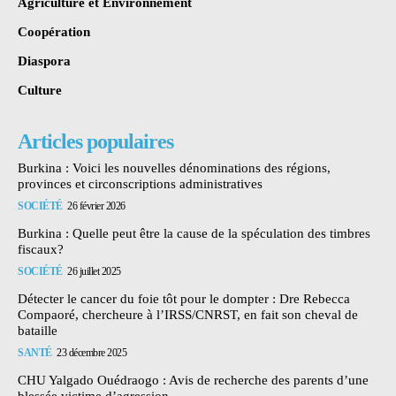
Agriculture et Environnement
Coopération
Diaspora
Culture
Articles populaires
Burkina : Voici les nouvelles dénominations des régions,
provinces et circonscriptions administratives
SOCIÉTÉ
26 février 2026
Burkina : Quelle peut être la cause de la spéculation des timbres
fiscaux?
SOCIÉTÉ
26 juillet 2025
Détecter le cancer du foie tôt pour le dompter : Dre Rebecca
Compaoré, chercheure à l’IRSS/CNRST, en fait son cheval de
bataille
SANTÉ
23 décembre 2025
CHU Yalgado Ouédraogo : Avis de recherche des parents d’une
blessée victime d’agression