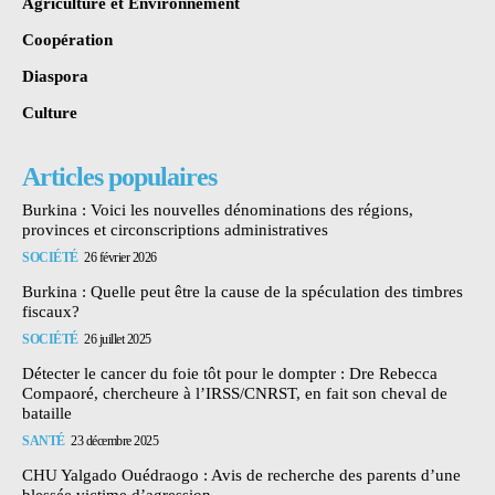
Agriculture et Environnement
Coopération
Diaspora
Culture
Articles populaires
Burkina : Voici les nouvelles dénominations des régions,
provinces et circonscriptions administratives
SOCIÉTÉ
26 février 2026
Burkina : Quelle peut être la cause de la spéculation des timbres
fiscaux?
SOCIÉTÉ
26 juillet 2025
Détecter le cancer du foie tôt pour le dompter : Dre Rebecca
Compaoré, chercheure à l’IRSS/CNRST, en fait son cheval de
bataille
SANTÉ
23 décembre 2025
CHU Yalgado Ouédraogo : Avis de recherche des parents d’une
blessée victime d’agression