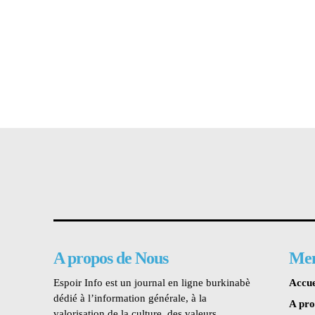
A propos de Nous
Me
Espoir Info est un journal en ligne burkinabè
Accue
dédié à l’information générale, à la
A pr
valorisation de la culture, des valeurs