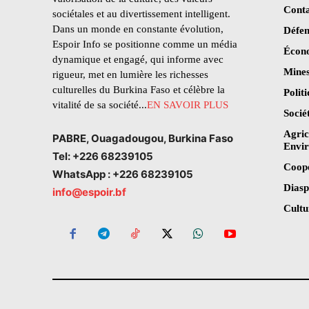
Conta
sociétales et au divertissement intelligent.
Dans un monde en constante évolution,
Défen
Espoir Info se positionne comme un média
Écon
dynamique et engagé, qui informe avec
Mines
rigueur, met en lumière les richesses
culturelles du Burkina Faso et célèbre la
Polit
vitalité de sa société...
EN SAVOIR PLUS
Socié
Agric
PABRE, Ouagadougou, Burkina Faso
Envi
Tel: +226 68239105
Coop
WhatsApp : +226 68239105
Dias
info@espoir.bf
Cultu