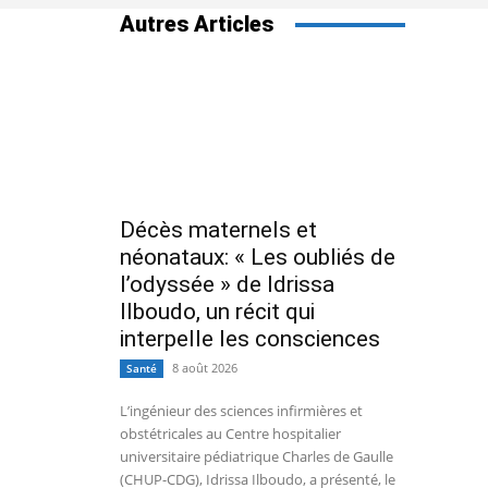
Autres Articles
Décès maternels et
néonataux: « Les oubliés de
l’odyssée » de Idrissa
Ilboudo, un récit qui
interpelle les consciences
8 août 2026
Santé
L’ingénieur des sciences infirmières et
obstétricales au Centre hospitalier
universitaire pédiatrique Charles de Gaulle
(CHUP-CDG), Idrissa Ilboudo, a présenté, le