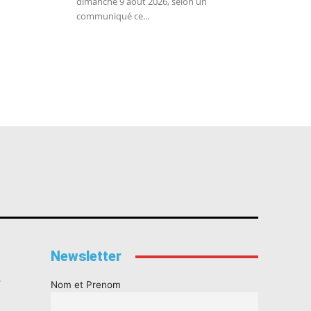
dimanche 9 août 2026, selon un
communiqué ce...
Newsletter
s
Nom et Prenom