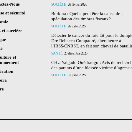
ctez-Nous
SOCIÉTÉ
26 février 2026
se et sécurité
Burkina : Quelle peut être la cause de la
spéculation des timbres fiscaux?
omie
SOCIÉTÉ
26 juillet 2025
 et carrière
Détecter le cancer du foie tôt pour le dompte
ique
Dre Rebecca Compaoré, chercheure à
l’IRSS/CNRST, en fait son cheval de bataill
té
SANTÉ
23 décembre 2025
ulture et
ronnement
CHU Yalgado Ouédraogo : Avis de recherc
des parents d’une blessée victime d’agressi
ération
SOCIÉTÉ
31 juillet 2025
pora
re