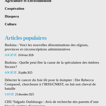
Agriculture et Environnement
Coopération
Diaspora
Culture
Articles populaires
Burkina : Voici les nouvelles dénominations des régions,
provinces et circonscriptions administratives
SOCIÉTÉ
26 février 2026
Burkina : Quelle peut être la cause de la spéculation des timbres
fiscaux?
SOCIÉTÉ
26 juillet 2025
Détecter le cancer du foie tôt pour le dompter : Dre Rebecca
Compaoré, chercheure à l’IRSS/CNRST, en fait son cheval de
bataille
SANTÉ
23 décembre 2025
CHU Yalgado Ouédraogo : Avis de recherche des parents d’une
blessée victime d’agression