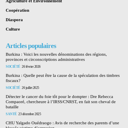
Agriculture et Environnement
Coopération
Diaspora
Culture
Articles populaires
Burkina : Voici les nouvelles dénominations des régions,
provinces et circonscriptions administratives
SOCIÉTÉ
26 février 2026
Burkina : Quelle peut être la cause de la spéculation des timbres
fiscaux?
SOCIÉTÉ
26 juillet 2025
Détecter le cancer du foie tôt pour le dompter : Dre Rebecca
Compaoré, chercheure à l’IRSS/CNRST, en fait son cheval de
bataille
SANTÉ
23 décembre 2025
CHU Yalgado Ouédraogo : Avis de recherche des parents d’une
blessée victime d’agression