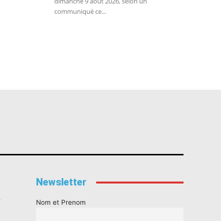
dimanche 9 août 2026, selon un
communiqué ce...
Newsletter
s
Nom et Prenom