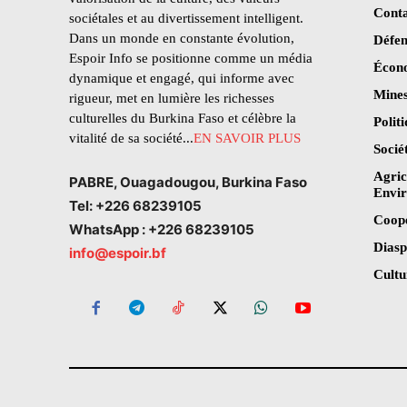
Conta
sociétales et au divertissement intelligent.
Dans un monde en constante évolution,
Défen
Espoir Info se positionne comme un média
Écon
dynamique et engagé, qui informe avec
Mines
rigueur, met en lumière les richesses
culturelles du Burkina Faso et célèbre la
Polit
vitalité de sa société...
EN SAVOIR PLUS
Socié
Agric
PABRE, Ouagadougou, Burkina Faso
Envi
Tel: +226 68239105
Coop
WhatsApp : +226 68239105
Dias
info@espoir.bf
Cultu