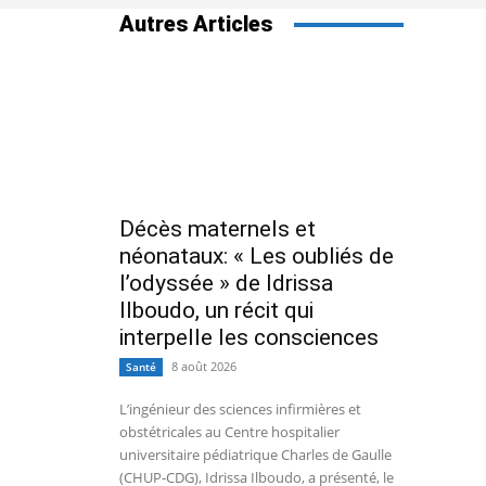
Autres Articles
Décès maternels et
néonataux: « Les oubliés de
l’odyssée » de Idrissa
Ilboudo, un récit qui
interpelle les consciences
8 août 2026
Santé
L’ingénieur des sciences infirmières et
obstétricales au Centre hospitalier
universitaire pédiatrique Charles de Gaulle
(CHUP-CDG), Idrissa Ilboudo, a présenté, le