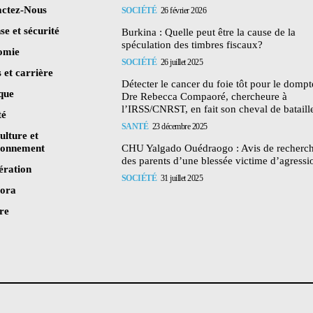
ctez-Nous
SOCIÉTÉ
26 février 2026
se et sécurité
Burkina : Quelle peut être la cause de la
spéculation des timbres fiscaux?
omie
SOCIÉTÉ
26 juillet 2025
 et carrière
Détecter le cancer du foie tôt pour le dompte
ique
Dre Rebecca Compaoré, chercheure à
l’IRSS/CNRST, en fait son cheval de bataill
té
SANTÉ
23 décembre 2025
ulture et
ronnement
CHU Yalgado Ouédraogo : Avis de recherc
des parents d’une blessée victime d’agressi
ération
SOCIÉTÉ
31 juillet 2025
pora
re