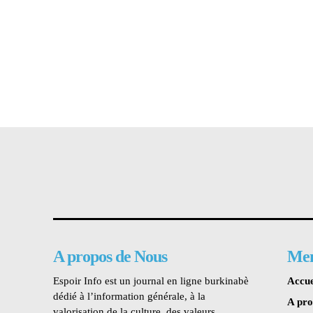
A propos de Nous
Me
Espoir Info est un journal en ligne burkinabè
Accue
dédié à l’information générale, à la
A pr
valorisation de la culture, des valeurs