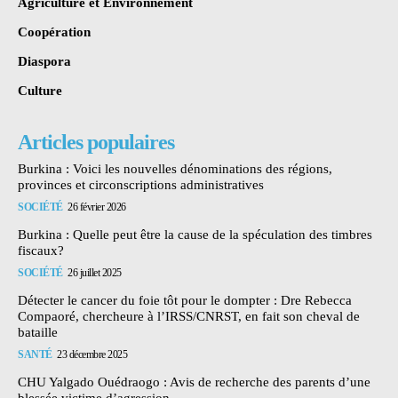
Agriculture et Environnement
Coopération
Diaspora
Culture
Articles populaires
Burkina : Voici les nouvelles dénominations des régions,
provinces et circonscriptions administratives
SOCIÉTÉ
26 février 2026
Burkina : Quelle peut être la cause de la spéculation des timbres
fiscaux?
SOCIÉTÉ
26 juillet 2025
Détecter le cancer du foie tôt pour le dompter : Dre Rebecca
Compaoré, chercheure à l’IRSS/CNRST, en fait son cheval de
bataille
SANTÉ
23 décembre 2025
CHU Yalgado Ouédraogo : Avis de recherche des parents d’une
blessée victime d’agression