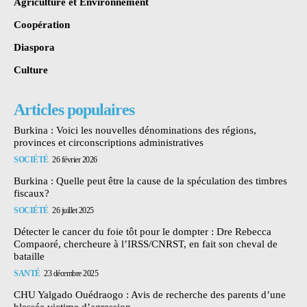
Agriculture et Environnement
Coopération
Diaspora
Culture
Articles populaires
Burkina : Voici les nouvelles dénominations des régions,
provinces et circonscriptions administratives
SOCIÉTÉ
26 février 2026
Burkina : Quelle peut être la cause de la spéculation des timbres
fiscaux?
SOCIÉTÉ
26 juillet 2025
Détecter le cancer du foie tôt pour le dompter : Dre Rebecca
Compaoré, chercheure à l’IRSS/CNRST, en fait son cheval de
bataille
SANTÉ
23 décembre 2025
CHU Yalgado Ouédraogo : Avis de recherche des parents d’une
blessée victime d’agression