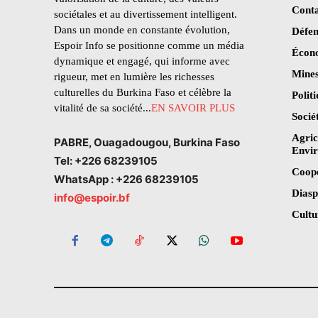
Conta
sociétales et au divertissement intelligent.
Dans un monde en constante évolution,
Défen
Espoir Info se positionne comme un média
Écon
dynamique et engagé, qui informe avec
Mines
rigueur, met en lumière les richesses
culturelles du Burkina Faso et célèbre la
Polit
vitalité de sa société...
EN SAVOIR PLUS
Socié
Agric
PABRE, Ouagadougou, Burkina Faso
Envi
Tel: +226 68239105
Coop
WhatsApp : +226 68239105
Dias
info@espoir.bf
Cultu