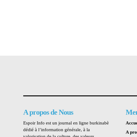
A propos de Nous
Me
Espoir Info est un journal en ligne burkinabè
Accue
dédié à l’information générale, à la
A pr
valorisation de la culture, des valeurs