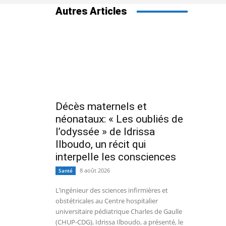
Autres Articles
Décès maternels et
néonataux: « Les oubliés de
l’odyssée » de Idrissa
Ilboudo, un récit qui
interpelle les consciences
8 août 2026
Santé
L’ingénieur des sciences infirmières et
obstétricales au Centre hospitalier
universitaire pédiatrique Charles de Gaulle
(CHUP-CDG), Idrissa Ilboudo, a présenté, le