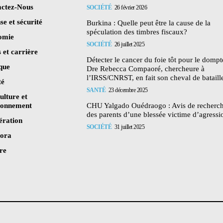
ctez-Nous
SOCIÉTÉ
26 février 2026
se et sécurité
Burkina : Quelle peut être la cause de la
spéculation des timbres fiscaux?
omie
SOCIÉTÉ
26 juillet 2025
 et carrière
Détecter le cancer du foie tôt pour le dompte
ique
Dre Rebecca Compaoré, chercheure à
l’IRSS/CNRST, en fait son cheval de bataill
té
SANTÉ
23 décembre 2025
ulture et
ronnement
CHU Yalgado Ouédraogo : Avis de recherc
des parents d’une blessée victime d’agressi
ération
SOCIÉTÉ
31 juillet 2025
pora
re