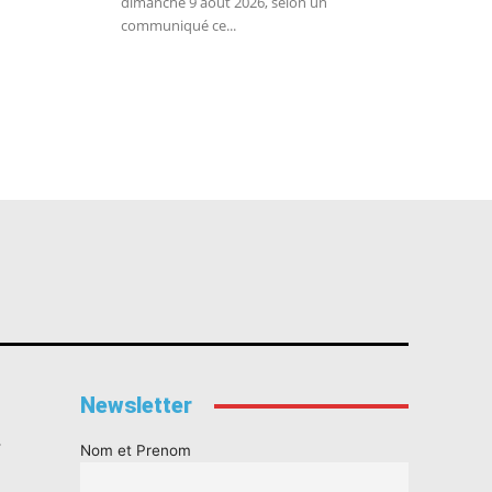
dimanche 9 août 2026, selon un
communiqué ce...
Newsletter
s
Nom et Prenom