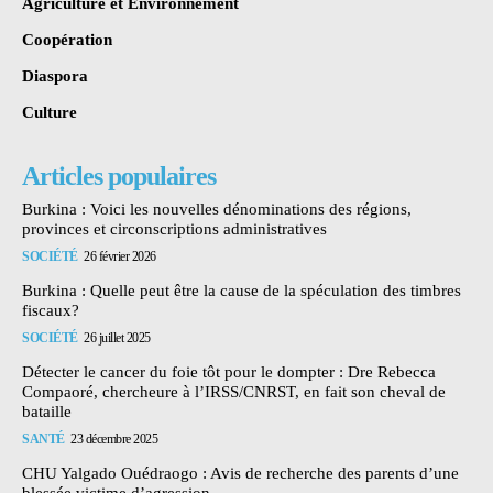
Agriculture et Environnement
Coopération
Diaspora
Culture
Articles populaires
Burkina : Voici les nouvelles dénominations des régions,
provinces et circonscriptions administratives
SOCIÉTÉ
26 février 2026
Burkina : Quelle peut être la cause de la spéculation des timbres
fiscaux?
SOCIÉTÉ
26 juillet 2025
Détecter le cancer du foie tôt pour le dompter : Dre Rebecca
Compaoré, chercheure à l’IRSS/CNRST, en fait son cheval de
bataille
SANTÉ
23 décembre 2025
CHU Yalgado Ouédraogo : Avis de recherche des parents d’une
blessée victime d’agression