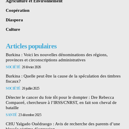
Agriculture et Environnement
Coopération
Diaspora
Culture
Articles populaires
Burkina : Voici les nouvelles dénominations des régions,
provinces et circonscriptions administratives
SOCIÉTÉ
26 février 2026
Burkina : Quelle peut être la cause de la spéculation des timbres
fiscaux?
SOCIÉTÉ
26 juillet 2025
Détecter le cancer du foie tôt pour le dompter : Dre Rebecca
Compaoré, chercheure à l’IRSS/CNRST, en fait son cheval de
bataille
SANTÉ
23 décembre 2025
CHU Yalgado Ouédraogo : Avis de recherche des parents d’une
blessée victime d’agression