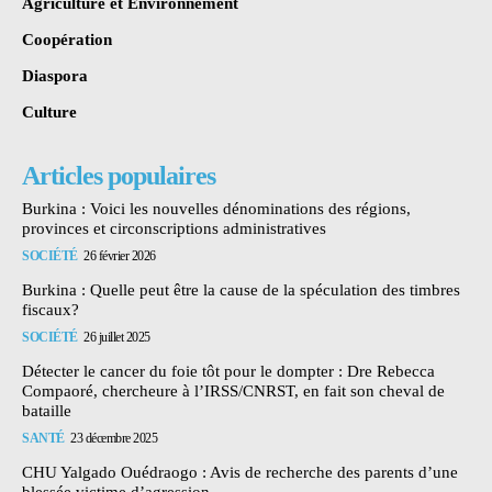
Agriculture et Environnement
Coopération
Diaspora
Culture
Articles populaires
Burkina : Voici les nouvelles dénominations des régions,
provinces et circonscriptions administratives
SOCIÉTÉ
26 février 2026
Burkina : Quelle peut être la cause de la spéculation des timbres
fiscaux?
SOCIÉTÉ
26 juillet 2025
Détecter le cancer du foie tôt pour le dompter : Dre Rebecca
Compaoré, chercheure à l’IRSS/CNRST, en fait son cheval de
bataille
SANTÉ
23 décembre 2025
CHU Yalgado Ouédraogo : Avis de recherche des parents d’une
blessée victime d’agression