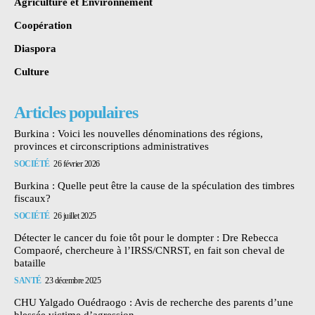
Agriculture et Environnement
Coopération
Diaspora
Culture
Articles populaires
Burkina : Voici les nouvelles dénominations des régions,
provinces et circonscriptions administratives
SOCIÉTÉ
26 février 2026
Burkina : Quelle peut être la cause de la spéculation des timbres
fiscaux?
SOCIÉTÉ
26 juillet 2025
Détecter le cancer du foie tôt pour le dompter : Dre Rebecca
Compaoré, chercheure à l’IRSS/CNRST, en fait son cheval de
bataille
SANTÉ
23 décembre 2025
CHU Yalgado Ouédraogo : Avis de recherche des parents d’une
blessée victime d’agression