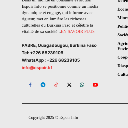
Dans un monde en constante évolution,
Défen
Espoir Info se positionne comme un média
Écon
dynamique et engagé, qui informe avec
Mines
rigueur, met en lumière les richesses
culturelles du Burkina Faso et célèbre la
Polit
vitalité de sa société...
EN SAVOIR PLUS
Socié
Agric
PABRE, Ouagadougou, Burkina Faso
Envi
Tel: +226 68239105
Coop
WhatsApp : +226 68239105
Dias
info@espoir.bf
Cultu
Copyright 2025 © Espoir Info