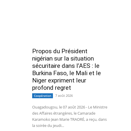
Propos du Président
nigérian sur la situation
sécuritaire dans l’AES : le
Burkina Faso, le Mali et le
Niger expriment leur
profond regret
7 août 2026
Coopération
Ouagadougou, le 07 août 2026 - Le Ministre
des Affaires étrangères, le Camarade
Karamoko Jean Marie TRAORÉ, a reçu, dans
la soirée du jeudi...