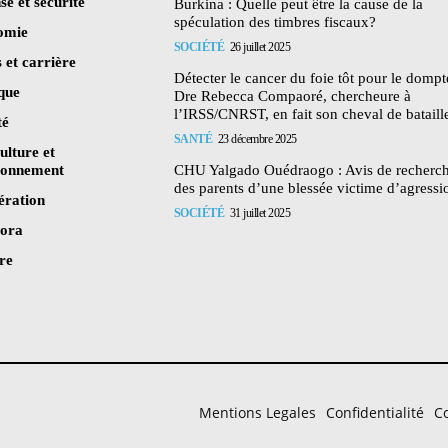
se et sécurité
Burkina : Quelle peut être la cause de la
spéculation des timbres fiscaux?
omie
SOCIÉTÉ
26 juillet 2025
 et carrière
Détecter le cancer du foie tôt pour le dompte
ique
Dre Rebecca Compaoré, chercheure à
l’IRSS/CNRST, en fait son cheval de bataill
té
SANTÉ
23 décembre 2025
ulture et
ronnement
CHU Yalgado Ouédraogo : Avis de recherc
des parents d’une blessée victime d’agressi
ération
SOCIÉTÉ
31 juillet 2025
pora
re
Mentions Legales
Confidentialité
Co