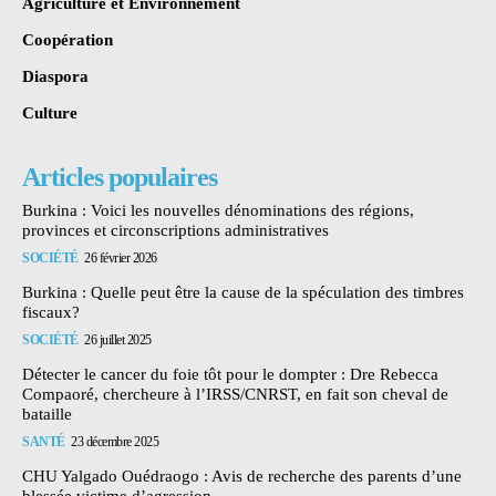
Agriculture et Environnement
Coopération
Diaspora
Culture
Articles populaires
Burkina : Voici les nouvelles dénominations des régions,
provinces et circonscriptions administratives
SOCIÉTÉ
26 février 2026
Burkina : Quelle peut être la cause de la spéculation des timbres
fiscaux?
SOCIÉTÉ
26 juillet 2025
Détecter le cancer du foie tôt pour le dompter : Dre Rebecca
Compaoré, chercheure à l’IRSS/CNRST, en fait son cheval de
bataille
SANTÉ
23 décembre 2025
CHU Yalgado Ouédraogo : Avis de recherche des parents d’une
blessée victime d’agression