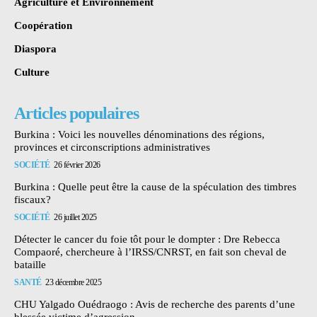
Agriculture et Environnement
Coopération
Diaspora
Culture
Articles populaires
Burkina : Voici les nouvelles dénominations des régions,
provinces et circonscriptions administratives
SOCIÉTÉ
26 février 2026
Burkina : Quelle peut être la cause de la spéculation des timbres
fiscaux?
SOCIÉTÉ
26 juillet 2025
Détecter le cancer du foie tôt pour le dompter : Dre Rebecca
Compaoré, chercheure à l’IRSS/CNRST, en fait son cheval de
bataille
SANTÉ
23 décembre 2025
CHU Yalgado Ouédraogo : Avis de recherche des parents d’une
blessée victime d’agression