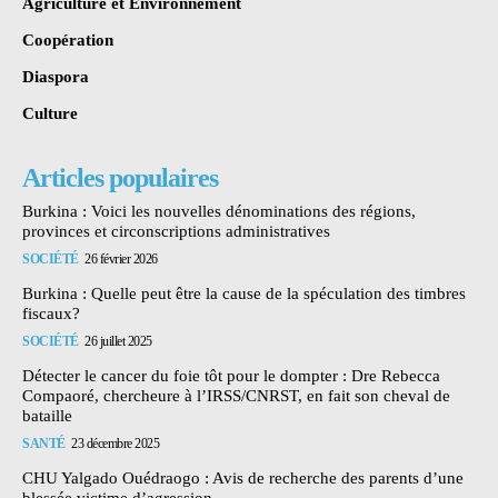
Agriculture et Environnement
Coopération
Diaspora
Culture
Articles populaires
Burkina : Voici les nouvelles dénominations des régions,
provinces et circonscriptions administratives
SOCIÉTÉ
26 février 2026
Burkina : Quelle peut être la cause de la spéculation des timbres
fiscaux?
SOCIÉTÉ
26 juillet 2025
Détecter le cancer du foie tôt pour le dompter : Dre Rebecca
Compaoré, chercheure à l’IRSS/CNRST, en fait son cheval de
bataille
SANTÉ
23 décembre 2025
CHU Yalgado Ouédraogo : Avis de recherche des parents d’une
blessée victime d’agression