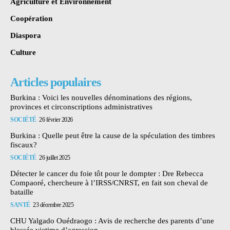
Agriculture et Environnement
Coopération
Diaspora
Culture
Articles populaires
Burkina : Voici les nouvelles dénominations des régions,
provinces et circonscriptions administratives
SOCIÉTÉ
26 février 2026
Burkina : Quelle peut être la cause de la spéculation des timbres
fiscaux?
SOCIÉTÉ
26 juillet 2025
Détecter le cancer du foie tôt pour le dompter : Dre Rebecca
Compaoré, chercheure à l’IRSS/CNRST, en fait son cheval de
bataille
SANTÉ
23 décembre 2025
CHU Yalgado Ouédraogo : Avis de recherche des parents d’une
blessée victime d’agression