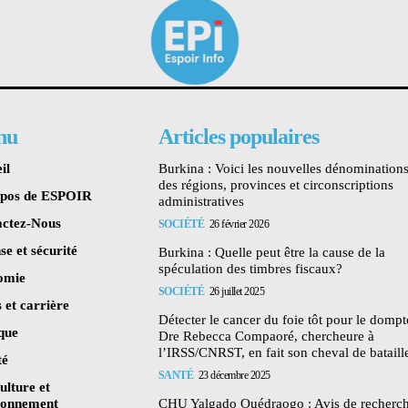
nu
Articles populaires
il
Burkina : Voici les nouvelles dénomination
des régions, provinces et circonscriptions
opos de ESPOIR
administratives
ctez-Nous
SOCIÉTÉ
26 février 2026
se et sécurité
Burkina : Quelle peut être la cause de la
spéculation des timbres fiscaux?
omie
SOCIÉTÉ
26 juillet 2025
 et carrière
Détecter le cancer du foie tôt pour le dompte
ique
Dre Rebecca Compaoré, chercheure à
l’IRSS/CNRST, en fait son cheval de bataill
té
SANTÉ
23 décembre 2025
ulture et
ronnement
CHU Yalgado Ouédraogo : Avis de recherc