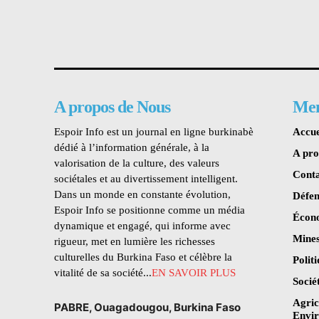
A propos de Nous
Me
Espoir Info est un journal en ligne burkinabè
Accue
dédié à l’information générale, à la
A pr
valorisation de la culture, des valeurs
Conta
sociétales et au divertissement intelligent.
Dans un monde en constante évolution,
Défen
Espoir Info se positionne comme un média
Écon
dynamique et engagé, qui informe avec
Mines
rigueur, met en lumière les richesses
culturelles du Burkina Faso et célèbre la
Polit
vitalité de sa société...
EN SAVOIR PLUS
Socié
Agric
PABRE, Ouagadougou, Burkina Faso
Envi