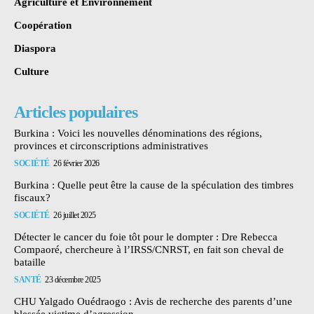
Agriculture et Environnement
Coopération
Diaspora
Culture
Articles populaires
Burkina : Voici les nouvelles dénominations des régions,
provinces et circonscriptions administratives
SOCIÉTÉ
26 février 2026
Burkina : Quelle peut être la cause de la spéculation des timbres
fiscaux?
SOCIÉTÉ
26 juillet 2025
Détecter le cancer du foie tôt pour le dompter : Dre Rebecca
Compaoré, chercheure à l’IRSS/CNRST, en fait son cheval de
bataille
SANTÉ
23 décembre 2025
CHU Yalgado Ouédraogo : Avis de recherche des parents d’une
blessée victime d’agression