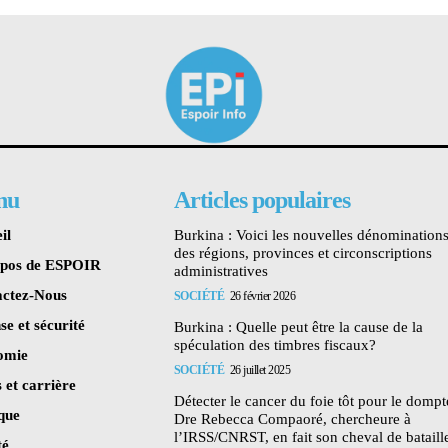
nu
Articles populaires
il
Burkina : Voici les nouvelles dénomination
des régions, provinces et circonscriptions
opos de ESPOIR
administratives
ctez-Nous
SOCIÉTÉ
26 février 2026
se et sécurité
Burkina : Quelle peut être la cause de la
spéculation des timbres fiscaux?
omie
SOCIÉTÉ
26 juillet 2025
 et carrière
Détecter le cancer du foie tôt pour le dompte
ique
Dre Rebecca Compaoré, chercheure à
l’IRSS/CNRST, en fait son cheval de bataill
té