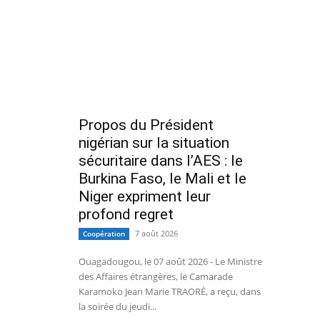
Propos du Président
nigérian sur la situation
sécuritaire dans l’AES : le
Burkina Faso, le Mali et le
Niger expriment leur
profond regret
7 août 2026
Coopération
Ouagadougou, le 07 août 2026 - Le Ministre
des Affaires étrangères, le Camarade
Karamoko Jean Marie TRAORÉ, a reçu, dans
la soirée du jeudi...