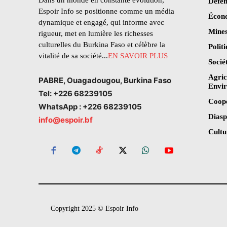
Dans un monde en constante évolution,
Défen
Espoir Info se positionne comme un média
Écon
dynamique et engagé, qui informe avec
Mines
rigueur, met en lumière les richesses
culturelles du Burkina Faso et célèbre la
Polit
vitalité de sa société...
EN SAVOIR PLUS
Socié
Agric
PABRE, Ouagadougou, Burkina Faso
Envi
Tel: +226 68239105
Coop
WhatsApp : +226 68239105
Dias
info@espoir.bf
Cultu
Copyright 2025 © Espoir Info