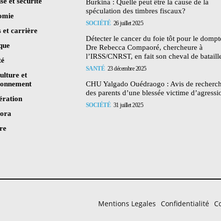
se et sécurité
Burkina : Quelle peut être la cause de la
spéculation des timbres fiscaux?
omie
SOCIÉTÉ
26 juillet 2025
 et carrière
Détecter le cancer du foie tôt pour le dompte
ique
Dre Rebecca Compaoré, chercheure à
l’IRSS/CNRST, en fait son cheval de bataill
té
SANTÉ
23 décembre 2025
ulture et
ronnement
CHU Yalgado Ouédraogo : Avis de recherc
des parents d’une blessée victime d’agressi
ération
SOCIÉTÉ
31 juillet 2025
pora
re
Mentions Legales
Confidentialité
Co