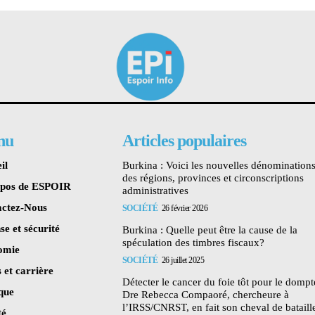
nu
Articles populaires
il
Burkina : Voici les nouvelles dénomination
des régions, provinces et circonscriptions
opos de ESPOIR
administratives
ctez-Nous
SOCIÉTÉ
26 février 2026
se et sécurité
Burkina : Quelle peut être la cause de la
spéculation des timbres fiscaux?
omie
SOCIÉTÉ
26 juillet 2025
 et carrière
Détecter le cancer du foie tôt pour le dompte
ique
Dre Rebecca Compaoré, chercheure à
l’IRSS/CNRST, en fait son cheval de bataill
té