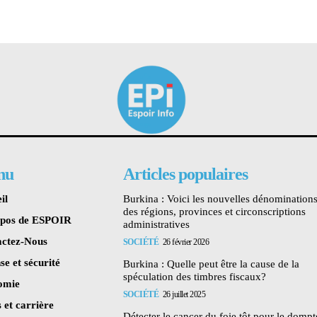
nu
Articles populaires
il
Burkina : Voici les nouvelles dénomination
des régions, provinces et circonscriptions
opos de ESPOIR
administratives
ctez-Nous
SOCIÉTÉ
26 février 2026
se et sécurité
Burkina : Quelle peut être la cause de la
spéculation des timbres fiscaux?
omie
SOCIÉTÉ
26 juillet 2025
 et carrière
Détecter le cancer du foie tôt pour le dompte