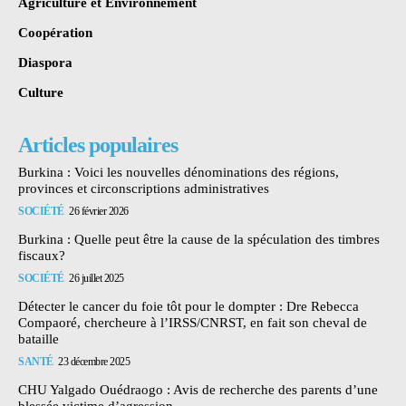
Agriculture et Environnement
Coopération
Diaspora
Culture
Articles populaires
Burkina : Voici les nouvelles dénominations des régions,
provinces et circonscriptions administratives
SOCIÉTÉ
26 février 2026
Burkina : Quelle peut être la cause de la spéculation des timbres
fiscaux?
SOCIÉTÉ
26 juillet 2025
Détecter le cancer du foie tôt pour le dompter : Dre Rebecca
Compaoré, chercheure à l’IRSS/CNRST, en fait son cheval de
bataille
SANTÉ
23 décembre 2025
CHU Yalgado Ouédraogo : Avis de recherche des parents d’une
blessée victime d’agression