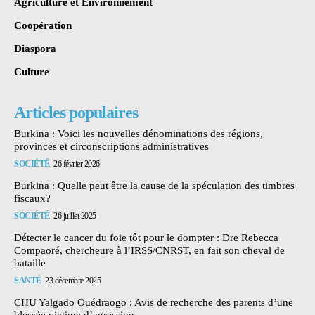
Agriculture et Environnement
Coopération
Diaspora
Culture
Articles populaires
Burkina : Voici les nouvelles dénominations des régions,
provinces et circonscriptions administratives
SOCIÉTÉ
26 février 2026
Burkina : Quelle peut être la cause de la spéculation des timbres
fiscaux?
SOCIÉTÉ
26 juillet 2025
Détecter le cancer du foie tôt pour le dompter : Dre Rebecca
Compaoré, chercheure à l’IRSS/CNRST, en fait son cheval de
bataille
SANTÉ
23 décembre 2025
CHU Yalgado Ouédraogo : Avis de recherche des parents d’une
blessée victime d’agression