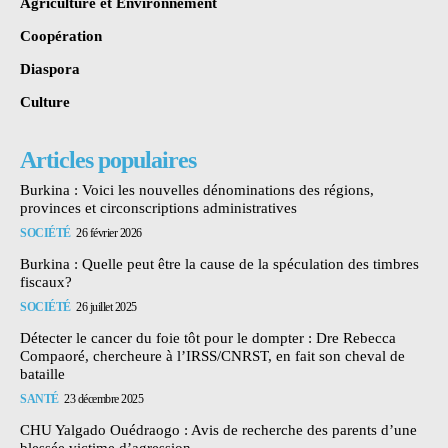
Agriculture et Environnement
Coopération
Diaspora
Culture
Articles populaires
Burkina : Voici les nouvelles dénominations des régions,
provinces et circonscriptions administratives
SOCIÉTÉ
26 février 2026
Burkina : Quelle peut être la cause de la spéculation des timbres
fiscaux?
SOCIÉTÉ
26 juillet 2025
Détecter le cancer du foie tôt pour le dompter : Dre Rebecca
Compaoré, chercheure à l’IRSS/CNRST, en fait son cheval de
bataille
SANTÉ
23 décembre 2025
CHU Yalgado Ouédraogo : Avis de recherche des parents d’une
blessée victime d’agression