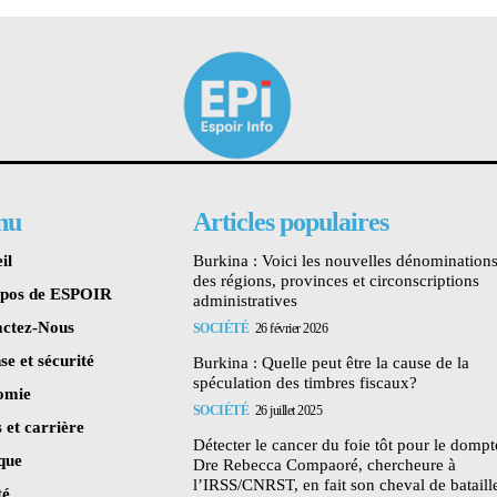
nu
Articles populaires
il
Burkina : Voici les nouvelles dénomination
des régions, provinces et circonscriptions
opos de ESPOIR
administratives
ctez-Nous
SOCIÉTÉ
26 février 2026
se et sécurité
Burkina : Quelle peut être la cause de la
spéculation des timbres fiscaux?
omie
SOCIÉTÉ
26 juillet 2025
 et carrière
Détecter le cancer du foie tôt pour le dompte
ique
Dre Rebecca Compaoré, chercheure à
l’IRSS/CNRST, en fait son cheval de bataill
té