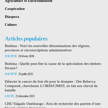
Agriculture et Environnement
Coopération
Diaspora
Culture
Articles populaires
Burkina : Voici les nouvelles dénominations des régions,
provinces et circonscriptions administratives
SOCIÉTÉ
26 février 2026
Burkina : Quelle peut être la cause de la spéculation des timbres
fiscaux?
SOCIÉTÉ
26 juillet 2025
Détecter le cancer du foie tôt pour le dompter : Dre Rebecca
Compaoré, chercheure à l’IRSS/CNRST, en fait son cheval de
bataille
SANTÉ
23 décembre 2025
CHU Yalgado Ouédraogo : Avis de recherche des parents d’une
blessée victime d’agression