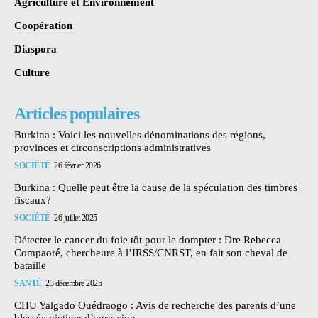
Agriculture et Environnement
Coopération
Diaspora
Culture
Articles populaires
Burkina : Voici les nouvelles dénominations des régions,
provinces et circonscriptions administratives
SOCIÉTÉ
26 février 2026
Burkina : Quelle peut être la cause de la spéculation des timbres
fiscaux?
SOCIÉTÉ
26 juillet 2025
Détecter le cancer du foie tôt pour le dompter : Dre Rebecca
Compaoré, chercheure à l’IRSS/CNRST, en fait son cheval de
bataille
SANTÉ
23 décembre 2025
CHU Yalgado Ouédraogo : Avis de recherche des parents d’une
blessée victime d’agression