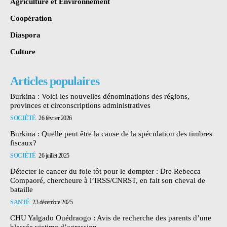
Agriculture et Environnement
Coopération
Diaspora
Culture
Articles populaires
Burkina : Voici les nouvelles dénominations des régions,
provinces et circonscriptions administratives
SOCIÉTÉ
26 février 2026
Burkina : Quelle peut être la cause de la spéculation des timbres
fiscaux?
SOCIÉTÉ
26 juillet 2025
Détecter le cancer du foie tôt pour le dompter : Dre Rebecca
Compaoré, chercheure à l’IRSS/CNRST, en fait son cheval de
bataille
SANTÉ
23 décembre 2025
CHU Yalgado Ouédraogo : Avis de recherche des parents d’une
blessée victime d’agression